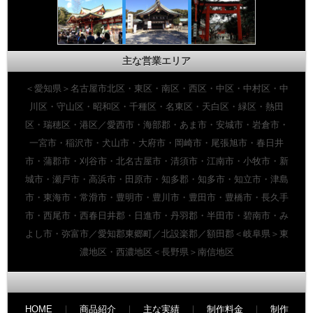
主な営業エリア
＜愛知県＞名古屋市北区・東区・南区・西区・中区・中村区・中
川区・守山区・昭和区・千種区・名東区・天白区・緑区・熱田
区・瑞穂区・港区／愛西市・海部郡・あま市・安城市・岩倉市・
一宮市・稲沢市・犬山市・大府市・岡崎市・尾張旭市・春日井
市・蒲郡市・刈谷市・北名古屋市・清須市・江南市・小牧市・新
城市・瀬戸市・高浜市・田原市・知多郡・知多市・知立市・津島
市・東海市・常滑市・豊明市・豊川市・豊田市・豊橋市・長久手
市・西尾市・西春日井郡・日進市・丹羽郡・半田市・碧南市・み
よし市・弥富市／愛知郡東郷町／北設楽郡／額田郡＜岐阜県＞東
濃地区・西濃地区＜長野県＞南信地区
HOME
｜
商品紹介
｜
主な実績
｜
制作料金
｜
制作