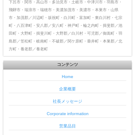
下呂市・関市・高山市・多治見市・土岐市・中津川市・羽島市・
飛騨市・瑞浪市・瑞穂市・美濃加茂市・美濃市・本巣市・山県
市・加茂郡／川辺町・坂祝町・白川町・富加町・東白川村・七宗
町・八百津町・安八郡／安八町・神戸町・輪之内町・揖斐郡／池
田町・大野町・揖斐川町・大野郡／白川村・可児郡／御嵩町・羽
島郡／笠松町・岐南町・不破郡／関ケ原町・垂井町・本巣郡／北
方町・養老郡／養老町
コンテンツ
Home
企業概要
社長メッセージ
Corporate information
営業品目