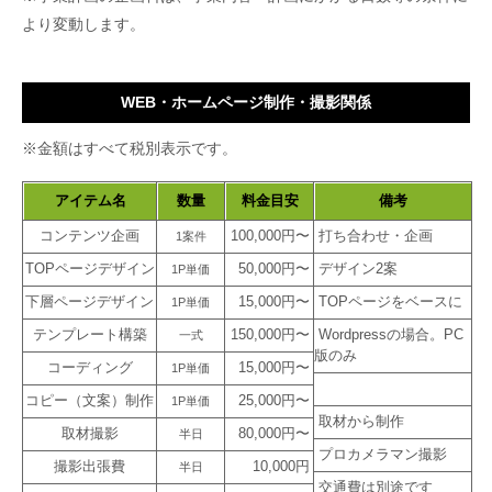
より変動します。
WEB・ホームページ制作・撮影関係
※金額はすべて税別表示です。
アイテム名
数量
料金目安
備考
コンテンツ企画
100,000円〜
打ち合わせ・企画
1案件
TOPページデザイン
50,000円〜
デザイン2案
1P単価
下層ページデザイン
15,000円〜
TOPページをベースに
1P単価
テンプレート構築
150,000円〜
Wordpressの場合。PC
一式
版のみ
コーディング
15,000円〜
1P単価
コピー（文案）制作
25,000円〜
1P単価
取材から制作
取材撮影
80,000円〜
半日
プロカメラマン撮影
撮影出張費
10,000円
半日
交通費は別途です