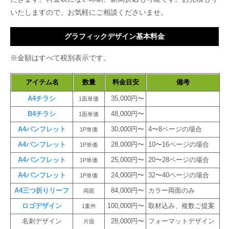
いたしますので、お気軽にご相談くださいませ。
グラフィックデザイン基本料金
※金額はすべて税別表示です。
アイテム名
数量
料金目安
備考
A4チラシ
35,000円〜
1面単価
B4チラシ
48,000円〜
1面単価
A4パンフレット
30,000円〜
4〜8ページの場合
1P単価
A4パンフレット
28,000円〜
10〜16ページの場合
1P単価
A4パンフレット
25,000円〜
20〜28ページの場合
1P単価
A4パンフレット
24,000円〜
32〜40ページの場合
1P単価
A4三つ折りリーフ
84,000円〜
カラー両面のみ
両面
ロゴデザイン
100,000円〜
取材込み、複数ご提案
1案件
名刺デザイン
28,000円〜
フォーマットデザイン
片面