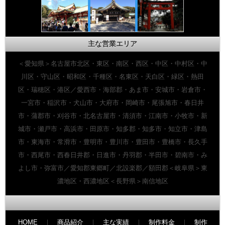
主な営業エリア
＜愛知県＞名古屋市北区・東区・南区・西区・中区・中村区・中
川区・守山区・昭和区・千種区・名東区・天白区・緑区・熱田
区・瑞穂区・港区／愛西市・海部郡・あま市・安城市・岩倉市・
一宮市・稲沢市・犬山市・大府市・岡崎市・尾張旭市・春日井
市・蒲郡市・刈谷市・北名古屋市・清須市・江南市・小牧市・新
城市・瀬戸市・高浜市・田原市・知多郡・知多市・知立市・津島
市・東海市・常滑市・豊明市・豊川市・豊田市・豊橋市・長久手
市・西尾市・西春日井郡・日進市・丹羽郡・半田市・碧南市・み
よし市・弥富市／愛知郡東郷町／北設楽郡／額田郡＜岐阜県＞東
濃地区・西濃地区＜長野県＞南信地区
HOME
｜
商品紹介
｜
主な実績
｜
制作料金
｜
制作