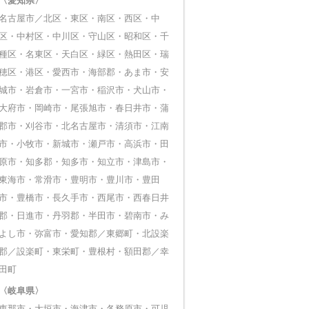
〈愛知県〉
名古屋市／北区・東区・南区・西区・中
区・中村区・中川区・守山区・昭和区・千
種区・名東区・天白区・緑区・熱田区・瑞
穂区・港区・愛西市・海部郡・あま市・安
城市・岩倉市・一宮市・稲沢市・犬山市・
大府市・岡崎市・尾張旭市・春日井市・蒲
郡市・刈谷市・北名古屋市・清須市・江南
市・小牧市・新城市・瀬戸市・高浜市・田
原市・知多郡・知多市・知立市・津島市・
東海市・常滑市・豊明市・豊川市・豊田
市・豊橋市・長久手市・西尾市・西春日井
郡・日進市・丹羽郡・半田市・碧南市・み
よし市・弥富市・愛知郡／東郷町・北設楽
郡／設楽町・東栄町・豊根村・額田郡／幸
田町
〈岐阜県〉