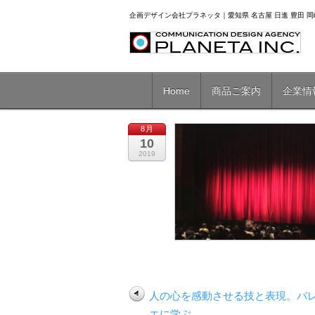
企画デザイン会社プラネッタ｜愛知県 名古屋 日進 豊田 岡崎
Home
商品ご案内
企業情
8月
10
2019
人の心を感動させる技と表現。バ
エに学ぶ