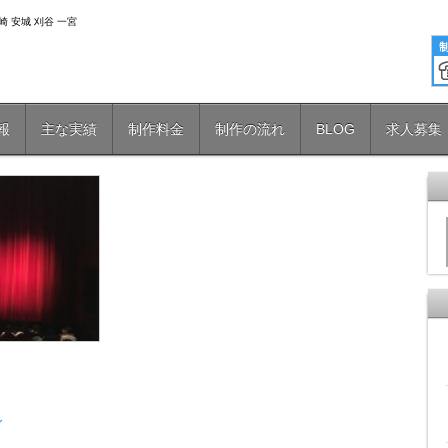
 安城 刈谷 一宮
報
主な実績
制作料金
制作の流れ
BLOG
求人募集
レ