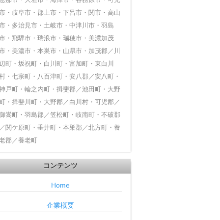
恵那市・大垣市・海津市・各務原市・可児
市・岐阜市・郡上市・下呂市・関市・高山
市・多治見市・土岐市・中津川市・羽島
市・飛騨市・瑞浪市・瑞穂市・美濃加茂
市・美濃市・本巣市・山県市・加茂郡／川
辺町・坂祝町・白川町・富加町・東白川
村・七宗町・八百津町・安八郡／安八町・
神戸町・輪之内町・揖斐郡／池田町・大野
町・揖斐川町・大野郡／白川村・可児郡／
御嵩町・羽島郡／笠松町・岐南町・不破郡
／関ケ原町・垂井町・本巣郡／北方町・養
老郡／養老町
コンテンツ
Home
企業概要