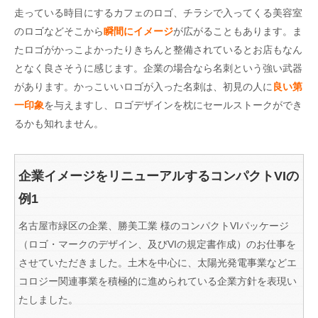
走っている時目にするカフェのロゴ、チラシで入ってくる美容室
のロゴなどそこから
瞬間にイメージ
が広がることもあります。ま
たロゴがかっこよかったりきちんと整備されているとお店もなん
となく良さそうに感じます。企業の場合なら名刺という強い武器
があります。かっこいいロゴが入った名刺は、初見の人に
良い第
一印象
を与えますし、ロゴデザインを枕にセールストークができ
るかも知れません。
企業イメージをリニューアルするコンパクトVIの
例1
名古屋市緑区の企業、勝美工業 様のコンパクトVIパッケージ
（ロゴ・マークのデザイン、及びVIの規定書作成）のお仕事を
させていただきました。土木を中心に、太陽光発電事業などエ
コロジー関連事業を積極的に進められている企業方針を表現い
たしました。