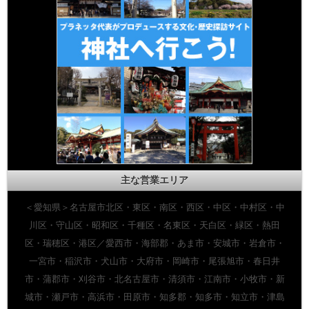
主な営業エリア
＜愛知県＞名古屋市北区・東区・南区・西区・中区・中村区・中
川区・守山区・昭和区・千種区・名東区・天白区・緑区・熱田
区・瑞穂区・港区／愛西市・海部郡・あま市・安城市・岩倉市・
一宮市・稲沢市・犬山市・大府市・岡崎市・尾張旭市・春日井
市・蒲郡市・刈谷市・北名古屋市・清須市・江南市・小牧市・新
城市・瀬戸市・高浜市・田原市・知多郡・知多市・知立市・津島