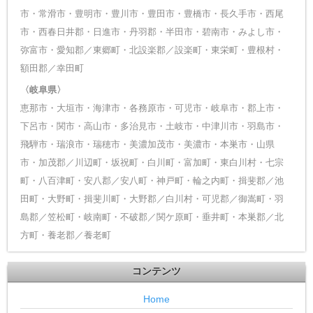
市・常滑市・豊明市・豊川市・豊田市・豊橋市・長久手市・西尾
市・西春日井郡・日進市・丹羽郡・半田市・碧南市・みよし市・
弥富市・愛知郡／東郷町・北設楽郡／設楽町・東栄町・豊根村・
額田郡／幸田町
〈岐阜県〉
恵那市・大垣市・海津市・各務原市・可児市・岐阜市・郡上市・
下呂市・関市・高山市・多治見市・土岐市・中津川市・羽島市・
飛騨市・瑞浪市・瑞穂市・美濃加茂市・美濃市・本巣市・山県
市・加茂郡／川辺町・坂祝町・白川町・富加町・東白川村・七宗
町・八百津町・安八郡／安八町・神戸町・輪之内町・揖斐郡／池
田町・大野町・揖斐川町・大野郡／白川村・可児郡／御嵩町・羽
島郡／笠松町・岐南町・不破郡／関ケ原町・垂井町・本巣郡／北
方町・養老郡／養老町
コンテンツ
Home