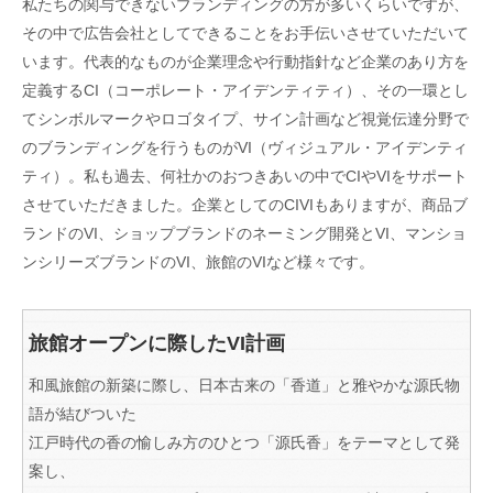
私たちの関与できないブランディングの方が多いくらいですが、
その中で広告会社としてできることをお手伝いさせていただいて
います。代表的なものが企業理念や行動指針など企業のあり方を
定義するCI（コーポレート・アイデンティティ）、その一環とし
てシンボルマークやロゴタイプ、サイン計画など視覚伝達分野で
のブランディングを行うものがVI（ヴィジュアル・アイデンティ
ティ）。私も過去、何社かのおつきあいの中でCIやVIをサポート
させていただきました。企業としてのCIVIもありますが、商品ブ
ランドのVI、ショップブランドのネーミング開発とVI、マンショ
ンシリーズブランドのVI、旅館のVIなど様々です。
旅館オープンに際したVI計画
和風旅館の新築に際し、日本古来の「香道」と雅やかな源氏物
語が結びついた
江戸時代の香の愉しみ方のひとつ「源氏香」をテーマとして発
案し、