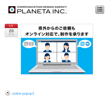
5月
20
2020
online-popup3