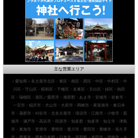
主な営業エリア
＜愛知県＞名古屋市北区・東区・南区・西区・中区・中村区・中
川区・守山区・昭和区・千種区・名東区・天白区・緑区・熱田
区・瑞穂区・港区／愛西市・海部郡・あま市・安城市・岩倉市・
一宮市・稲沢市・犬山市・大府市・岡崎市・尾張旭市・春日井
市・蒲郡市・刈谷市・北名古屋市・清須市・江南市・小牧市・新
城市・瀬戸市・高浜市・田原市・知多郡・知多市・知立市・津島
市・東海市・常滑市・豊明市・豊川市・豊田市・豊橋市・長久手
市・西尾市・西春日井郡・日進市・丹羽郡・半田市・碧南市・み