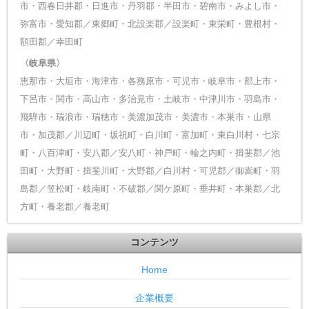
市・西春日井郡・日進市・丹羽郡・半田市・碧南市・みよし市・
弥富市・愛知郡／東郷町・北設楽郡／設楽町・東栄町・豊根村・
額田郡／幸田町
〈岐阜県〉
恵那市・大垣市・海津市・各務原市・可児市・岐阜市・郡上市・
下呂市・関市・高山市・多治見市・土岐市・中津川市・羽島市・
飛騨市・瑞浪市・瑞穂市・美濃加茂市・美濃市・本巣市・山県
市・加茂郡／川辺町・坂祝町・白川町・富加町・東白川村・七宗
町・八百津町・安八郡／安八町・神戸町・輪之内町・揖斐郡／池
田町・大野町・揖斐川町・大野郡／白川村・可児郡／御嵩町・羽
島郡／笠松町・岐南町・不破郡／関ケ原町・垂井町・本巣郡／北
方町・養老郡／養老町
コンテンツ
Home
企業概要