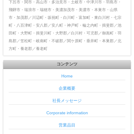
下呂市・関市・高山市・多治見市・土岐市・中津川市・羽島市・
飛騨市・瑞浪市・瑞穂市・美濃加茂市・美濃市・本巣市・山県
市・加茂郡／川辺町・坂祝町・白川町・富加町・東白川村・七宗
町・八百津町・安八郡／安八町・神戸町・輪之内町・揖斐郡／池
田町・大野町・揖斐川町・大野郡／白川村・可児郡／御嵩町・羽
島郡／笠松町・岐南町・不破郡／関ケ原町・垂井町・本巣郡／北
方町・養老郡／養老町
コンテンツ
Home
企業概要
社長メッセージ
Corporate information
営業品目