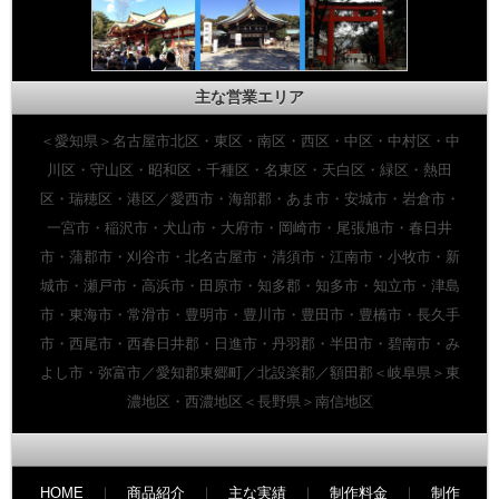
主な営業エリア
＜愛知県＞名古屋市北区・東区・南区・西区・中区・中村区・中
川区・守山区・昭和区・千種区・名東区・天白区・緑区・熱田
区・瑞穂区・港区／愛西市・海部郡・あま市・安城市・岩倉市・
一宮市・稲沢市・犬山市・大府市・岡崎市・尾張旭市・春日井
市・蒲郡市・刈谷市・北名古屋市・清須市・江南市・小牧市・新
城市・瀬戸市・高浜市・田原市・知多郡・知多市・知立市・津島
市・東海市・常滑市・豊明市・豊川市・豊田市・豊橋市・長久手
市・西尾市・西春日井郡・日進市・丹羽郡・半田市・碧南市・み
よし市・弥富市／愛知郡東郷町／北設楽郡／額田郡＜岐阜県＞東
濃地区・西濃地区＜長野県＞南信地区
HOME
｜
商品紹介
｜
主な実績
｜
制作料金
｜
制作