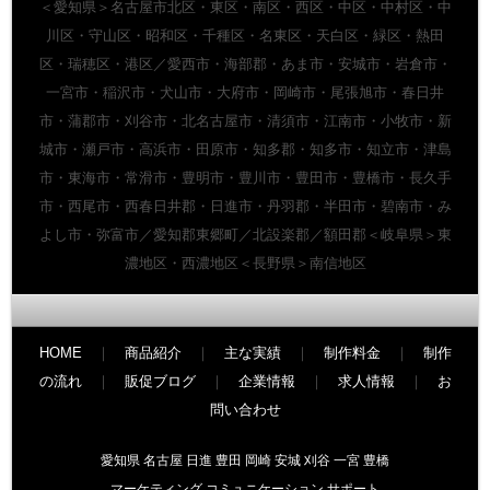
＜愛知県＞名古屋市北区・東区・南区・西区・中区・中村区・中
川区・守山区・昭和区・千種区・名東区・天白区・緑区・熱田
区・瑞穂区・港区／愛西市・海部郡・あま市・安城市・岩倉市・
一宮市・稲沢市・犬山市・大府市・岡崎市・尾張旭市・春日井
市・蒲郡市・刈谷市・北名古屋市・清須市・江南市・小牧市・新
城市・瀬戸市・高浜市・田原市・知多郡・知多市・知立市・津島
市・東海市・常滑市・豊明市・豊川市・豊田市・豊橋市・長久手
市・西尾市・西春日井郡・日進市・丹羽郡・半田市・碧南市・み
よし市・弥富市／愛知郡東郷町／北設楽郡／額田郡＜岐阜県＞東
濃地区・西濃地区＜長野県＞南信地区
HOME
｜
商品紹介
｜
主な実績
｜
制作料金
｜
制作
の流れ
｜
販促ブログ
｜
企業情報
｜
求人情報
｜
お
問い合わせ
愛知県 名古屋 日進 豊田 岡崎 安城 刈谷 一宮 豊橋
マーケティング コミュニケーション サポート