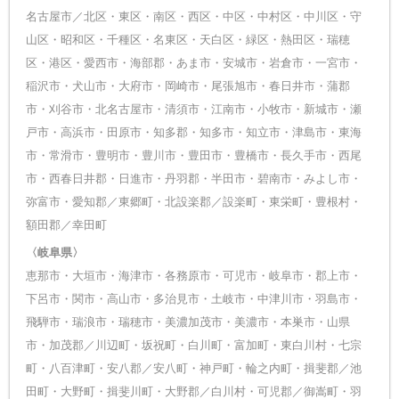
名古屋市／北区・東区・南区・西区・中区・中村区・中川区・守
山区・昭和区・千種区・名東区・天白区・緑区・熱田区・瑞穂
区・港区・愛西市・海部郡・あま市・安城市・岩倉市・一宮市・
稲沢市・犬山市・大府市・岡崎市・尾張旭市・春日井市・蒲郡
市・刈谷市・北名古屋市・清須市・江南市・小牧市・新城市・瀬
戸市・高浜市・田原市・知多郡・知多市・知立市・津島市・東海
市・常滑市・豊明市・豊川市・豊田市・豊橋市・長久手市・西尾
市・西春日井郡・日進市・丹羽郡・半田市・碧南市・みよし市・
弥富市・愛知郡／東郷町・北設楽郡／設楽町・東栄町・豊根村・
額田郡／幸田町
〈岐阜県〉
恵那市・大垣市・海津市・各務原市・可児市・岐阜市・郡上市・
下呂市・関市・高山市・多治見市・土岐市・中津川市・羽島市・
飛騨市・瑞浪市・瑞穂市・美濃加茂市・美濃市・本巣市・山県
市・加茂郡／川辺町・坂祝町・白川町・富加町・東白川村・七宗
町・八百津町・安八郡／安八町・神戸町・輪之内町・揖斐郡／池
田町・大野町・揖斐川町・大野郡／白川村・可児郡／御嵩町・羽