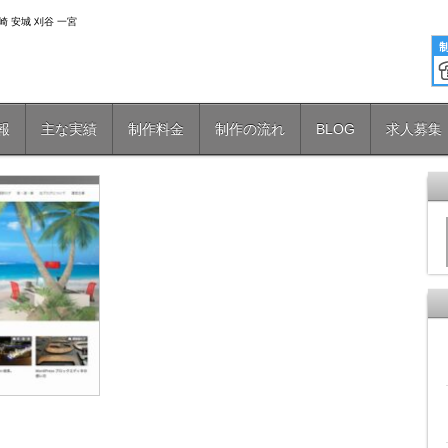
 安城 刈谷 一宮
報
主な実績
制作料金
制作の流れ
BLOG
求人募集