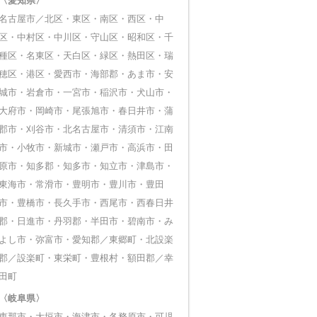
〈愛知県〉
名古屋市／北区・東区・南区・西区・中
区・中村区・中川区・守山区・昭和区・千
種区・名東区・天白区・緑区・熱田区・瑞
穂区・港区・愛西市・海部郡・あま市・安
城市・岩倉市・一宮市・稲沢市・犬山市・
大府市・岡崎市・尾張旭市・春日井市・蒲
郡市・刈谷市・北名古屋市・清須市・江南
市・小牧市・新城市・瀬戸市・高浜市・田
原市・知多郡・知多市・知立市・津島市・
東海市・常滑市・豊明市・豊川市・豊田
市・豊橋市・長久手市・西尾市・西春日井
郡・日進市・丹羽郡・半田市・碧南市・み
よし市・弥富市・愛知郡／東郷町・北設楽
郡／設楽町・東栄町・豊根村・額田郡／幸
田町
〈岐阜県〉