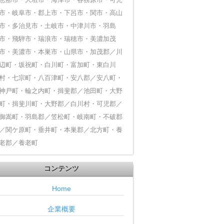
恵那市・大垣市・海津市・各務原市・可児
市・岐阜市・郡上市・下呂市・関市・高山
市・多治見市・土岐市・中津川市・羽島
市・飛騨市・瑞浪市・瑞穂市・美濃加茂
市・美濃市・本巣市・山県市・加茂郡／川
辺町・坂祝町・白川町・富加町・東白川
村・七宗町・八百津町・安八郡／安八町・
神戸町・輪之内町・揖斐郡／池田町・大野
町・揖斐川町・大野郡／白川村・可児郡／
御嵩町・羽島郡／笠松町・岐南町・不破郡
／関ケ原町・垂井町・本巣郡／北方町・養
老郡／養老町
コンテンツ
Home
企業概要