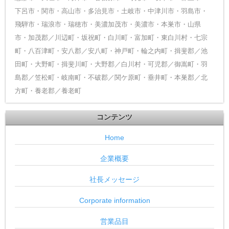
下呂市・関市・高山市・多治見市・土岐市・中津川市・羽島市・
飛騨市・瑞浪市・瑞穂市・美濃加茂市・美濃市・本巣市・山県
市・加茂郡／川辺町・坂祝町・白川町・富加町・東白川村・七宗
町・八百津町・安八郡／安八町・神戸町・輪之内町・揖斐郡／池
田町・大野町・揖斐川町・大野郡／白川村・可児郡／御嵩町・羽
島郡／笠松町・岐南町・不破郡／関ケ原町・垂井町・本巣郡／北
方町・養老郡／養老町
コンテンツ
Home
企業概要
社長メッセージ
Corporate information
営業品目