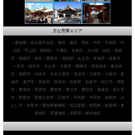
主な営業エリア
＜愛知県＞名古屋市北区・東区・南区・西区・中区・中村区・中
川区・守山区・昭和区・千種区・名東区・天白区・緑区・熱田
区・瑞穂区・港区／愛西市・海部郡・あま市・安城市・岩倉市・
一宮市・稲沢市・犬山市・大府市・岡崎市・尾張旭市・春日井
市・蒲郡市・刈谷市・北名古屋市・清須市・江南市・小牧市・新
城市・瀬戸市・高浜市・田原市・知多郡・知多市・知立市・津島
市・東海市・常滑市・豊明市・豊川市・豊田市・豊橋市・長久手
市・西尾市・西春日井郡・日進市・丹羽郡・半田市・碧南市・み
よし市・弥富市／愛知郡東郷町／北設楽郡／額田郡＜岐阜県＞東
濃地区・西濃地区＜長野県＞南信地区