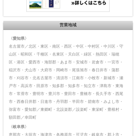
営業地域
〈愛知県〉
名古屋市／北区・東区・南区・西区・中区・中村区・中川区・守
山区・昭和区・千種区・名東区・天白区・緑区・熱田区・瑞穂
区・港区・愛西市・海部郡・あま市・安城市・岩倉市・一宮市・
稲沢市・犬山市・大府市・岡崎市・尾張旭市・春日井市・蒲郡
市・刈谷市・北名古屋市・清須市・江南市・小牧市・新城市・瀬
戸市・高浜市・田原市・知多郡・知多市・知立市・津島市・東海
市・常滑市・豊明市・豊川市・豊田市・豊橋市・長久手市・西尾
市・西春日井郡・日進市・丹羽郡・半田市・碧南市・みよし市・
弥富市・愛知郡／東郷町・北設楽郡／設楽町・東栄町・豊根村・
額田郡／幸田町
〈岐阜県〉
恵那市・大垣市・海津市・各務原市・可児市・岐阜市・郡上市・