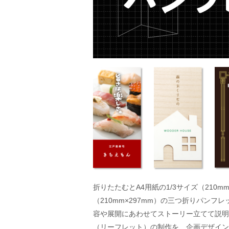
折りたたむとA4用紙の1/3サイズ（21
（210mm×297mm）の三つ折りパン
容や展開にあわせてストーリー立てて説明
（リーフレット）の制作を、企画デザイン