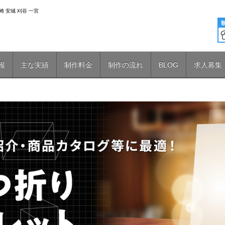
 安城 刈谷 一宮
報
主な実績
制作料金
制作の流れ
BLOG
求人募集