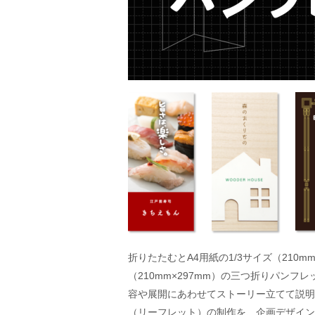
折りたたむとA4用紙の1/3サイズ（21
（210mm×297mm）の三つ折りパン
容や展開にあわせてストーリー立てて説明
（リーフレット）の制作を、企画デザイン