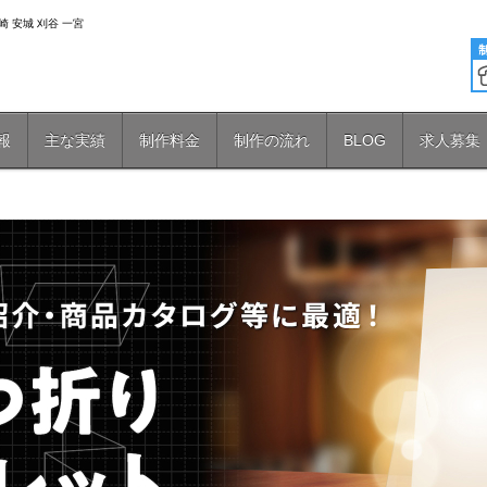
 安城 刈谷 一宮
報
主な実績
制作料金
制作の流れ
BLOG
求人募集