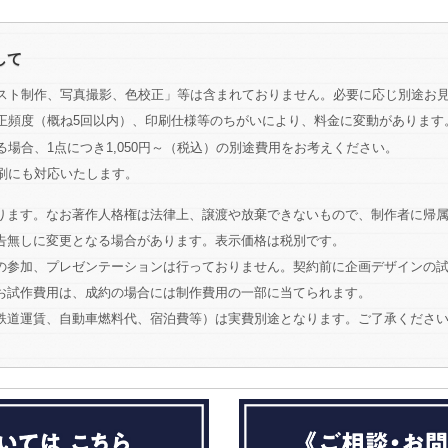
して
スト制作、写真撮影、色校正」等は含まれておりません。必要に応じ別途お
正頻度（概ね5回以内）、印刷仕様等のちがいにより、料金に変動があります
場合、1点につき1,050円～（税込）の別途費用をお考えください。
刷にも対応いたします。
ります。なお著作人格権は法律上、譲渡や放棄できないもので、制作者に帰
告無しに変更となる場合があります。表示価格は税別です。
の参加、プレゼンテーションは行っておりません。契約前に企画デザインの
お試作費用は、成約の場合には制作費用の一部に当てられます。
鉄道運賃、自動車燃料代、宿泊費等）は実費別途となります。ご了承くださ