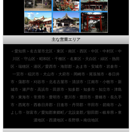
主な営業エリア
＜愛知県＞名古屋市北区・東区・南区・西区・中区・中村区・中
川区・守山区・昭和区・千種区・名東区・天白区・緑区・熱田
区・瑞穂区・港区／愛西市・海部郡・あま市・安城市・岩倉市・
一宮市・稲沢市・犬山市・大府市・岡崎市・尾張旭市・春日井
市・蒲郡市・刈谷市・北名古屋市・清須市・江南市・小牧市・新
城市・瀬戸市・高浜市・田原市・知多郡・知多市・知立市・津島
市・東海市・常滑市・豊明市・豊川市・豊田市・豊橋市・長久手
市・西尾市・西春日井郡・日進市・丹羽郡・半田市・碧南市・み
よし市・弥富市／愛知郡東郷町／北設楽郡／額田郡＜岐阜県＞東
濃地区・西濃地区＜長野県＞南信地区